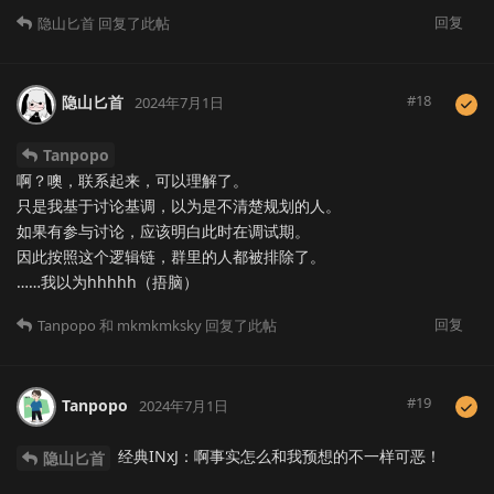
回复
隐山匕首
回复了此帖
#
18
隐山匕首
2024年7月1日
Tanpopo
啊？噢，联系起来，可以理解了。
只是我基于讨论基调，以为是不清楚规划的人。
如果有参与讨论，应该明白此时在调试期。
因此按照这个逻辑链，群里的人都被排除了。
……我以为hhhhh（捂脑）
回复
Tanpopo
和
mkmkmksky
回复了此帖
#
19
Tanpopo
2024年7月1日
经典INxJ：啊事实怎么和我预想的不一样可恶！
隐山匕首