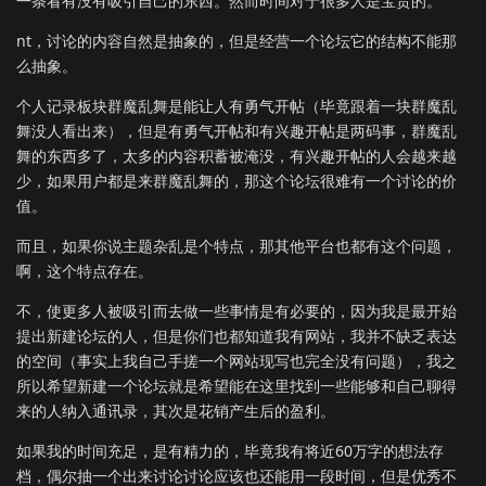
一条看有没有吸引自己的东西。然而时间对于很多人是宝贵的。
nt，讨论的内容自然是抽象的，但是经营一个论坛它的结构不能那
么抽象。
个人记录板块群魔乱舞是能让人有勇气开帖（毕竟跟着一块群魔乱
舞没人看出来），但是有勇气开帖和有兴趣开帖是两码事，群魔乱
舞的东西多了，太多的内容积蓄被淹没，有兴趣开帖的人会越来越
少，如果用户都是来群魔乱舞的，那这个论坛很难有一个讨论的价
值。
而且，如果你说主题杂乱是个特点，那其他平台也都有这个问题，
啊，这个特点存在。
不，使更多人被吸引而去做一些事情是有必要的，因为我是最开始
提出新建论坛的人，但是你们也都知道我有网站，我并不缺乏表达
的空间（事实上我自己手搓一个网站现写也完全没有问题），我之
所以希望新建一个论坛就是希望能在这里找到一些能够和自己聊得
来的人纳入通讯录，其次是花销产生后的盈利。
如果我的时间充足，是有精力的，毕竟我有将近60万字的想法存
档，偶尔抽一个出来讨论讨论应该也还能用一段时间，但是优秀不