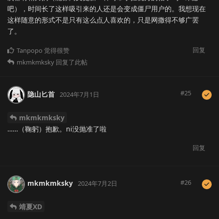
吧），时间长了这样吸引来的人还是会变成僵尸用户的。我想现在
这样随意的形式不是只有这么点人喜欢的，只是网撒得不够广罢
了。
回复
Tanpopo
觉得很赞
mkmkmksky
回复了此帖
#
25
隐山匕首
2024年7月1日
mkmkmksky
……（鞠躬）抱歉。ni没抛准了啦
回复
#
26
mkmkmksky
2024年7月2日
靖夏XD