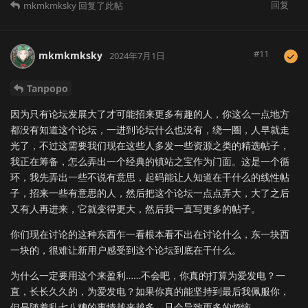
回复
mkmkmksky
回复了此帖
#
11
mkmkmksky
2024年7月1日
Tanpopo
因为只有论坛发展大了才可能招来更多有趣的人，你这么一点地方
都没有知道这个论坛，一进到论坛什么也没有，绕一圈，人早就走
光了，不过这需要我们现在这些人多发一些资源之类的精选帖子，
我正在筹备，怎么弄出一个经典的镇站之宝作为门面。这是一个循
环，我先弄出一些不说有意思，起码能让人知道在干什么的线性帖
子，招来一些有意思的人，然后把这个论坛一点点弄大，大了之后
又有人再进来，它就变得更大，然后我一直写更多的帖子。
你们现在讨论的这种东西乍一看根本看不出在讨论什么，东一块西
一块的，很难让新用户感受到这个论坛到底在干什么。
为什么一定要用这个来盈利……不会吧，你真的打算为爱发电？一
直，长长久久的，为爱发电？如果你真的能坚持到最后我佩服你，
但是随着乱七八糟的事情越来越多，只会导致更多的烦恼。