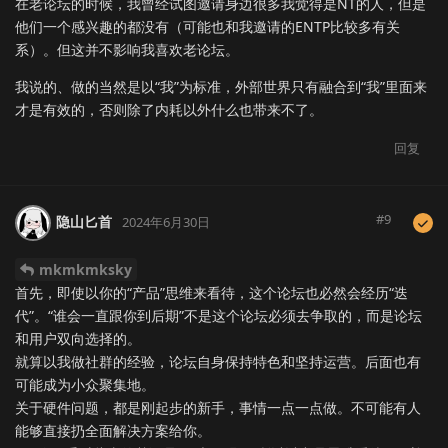
在老论坛的时候，我曾经试图邀请身边很多我觉得是NT的人，但是
他们一个感兴趣的都没有（可能也和我邀请的ENTP比较多有关
系）。但这并不影响我喜欢老论坛。
我说的、做的当然是以“我”为标准，外部世界只有融合到“我”里面来
才是有效的，否则除了内耗以外什么也带来不了。
回复
#
9
隐山匕首
2024年6月30日
mkmkmksky
首先，即使以你的“产品”思维来看待，这个论坛也必然会经历“迭
代”。“谁会一直跟你到后期”不是这个论坛必须去争取的，而是论坛
和用户双向选择的。
就算以我做社群的经验，论坛自身保持特色和坚持运营。后面也有
可能成为小众聚集地。
关于硬件问题，都是刚起步的新手，事情一点一点做。不可能有人
能够直接扔全面解决方案给你。