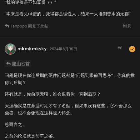
“我的评价是不如豆瓣（）”
“本来是看见nt进的，觉得都是理性人，结果一大堆倒苦水的无聊”
回复
Tanpopo
回复了此帖
#
6
mkmkmksky
2024年6月30日
隐山匕首
问题是现在你连后期的硬件问题都是“问题到眼前再思考”，你真的撑
得到后期？
还有就是，你前期无聊，谁会跟着你一直到后期？
天涯确实是在鼎盛时期才有了名贴，但如果没有这些，它不会那么
鼎盛。也不会像现在这样被人怀念。
总而言之。
之前的论坛就是前车之鉴。