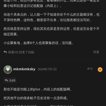
你这个nt，在想nt多有意思，看看聊的什么，结果点进去一看是豆
瓣小组和拉普达日记低配版（内容上）。
你连个具体点的，让人能一下子知道你在干什么的主题都没有，也
不算特色啊，这特色，都形容不出来，论坛报表都没法写好。
然后就是坚持运营，现在其实也算是坚持运营，但是这完全是个不
稳定因素。
小众聚集地，如果6个人也算聚集的话，没问题。
回复
靖夏XD
回复了此帖
#
13
mkmkmksky
2024年7月1日
G49
那也不能是功能上的plus，内容上的低配版啊。
把其他平台的很多帖子完全没有一点违和感。