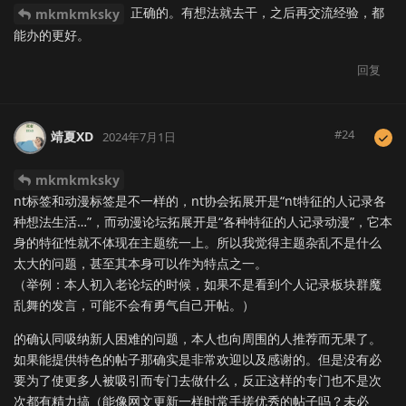
正确的。有想法就去干，之后再交流经验，都
mkmkmksky
能办的更好。
回复
#
24
靖夏XD
2024年7月1日
mkmkmksky
nt标签和动漫标签是不一样的，nt协会拓展开是“nt特征的人记录各
种想法生活…”，而动漫论坛拓展开是“各种特征的人记录动漫”，它本
身的特征性就不体现在主题统一上。所以我觉得主题杂乱不是什么
太大的问题，甚至其本身可以作为特点之一。
（举例：本人初入老论坛的时候，如果不是看到个人记录板块群魔
乱舞的发言，可能不会有勇气自己开帖。）
的确认同吸纳新人困难的问题，本人也向周围的人推荐而无果了。
如果能提供特色的帖子那确实是非常欢迎以及感谢的。但是没有必
要为了使更多人被吸引而专门去做什么，反正这样的专门也不是次
次都有精力搞（能像网文更新一样时常手搓优秀的帖子吗？未必