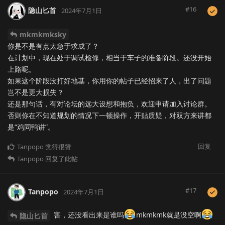
#
16
隐山匕首
2024年7月1日
mkmkmksky
你是不是有点太急于求成了？
在计划中，现在处于调试检修，相当于车子的准备阶段。还没开始
上路呢。
如果这个阶段没打好地基，你用你的帖子已经招来了人，出了问题
岂不是更大损失？
还是那句话，有对论坛的远大设想和抱负，欢迎申请加入讨论群。
否则你在不知道规划的情况下一顿操作，开贴质疑，对双方来讲都
是“鸡同鸭讲”。
回复
Tanpopo
觉得很赞
Tanpopo
回复了此帖
#
17
Tanpopo
2024年7月1日
害，还没看出来是谁吗
mkmkmk就是没空啊
隐山匕首