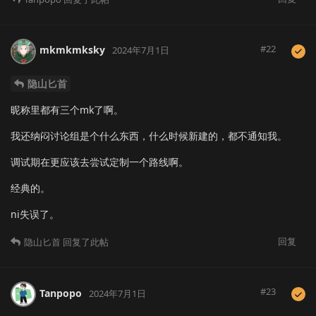
#
22
mkmkmksky
2024年7月1日
隐山匕首
昵称里都有三个mk了啊。
我还纳闷讨论组是个什么东西，什么时候新建的，都不通知我。
调试期在更应该去尝试定制一个路线啊。
经典的。
ni失误了。
回复
隐山匕首
回复了此帖
#
23
Tanpopo
2024年7月1日