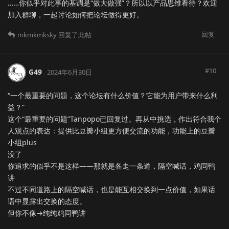
……你似乎对此事的基调是“做大做强”？所以以产品思维看待？欢迎
加入群聊，一起讨论如何把论坛做得更好。
回复
mkmkmksky
回复了此帖
#
10
G49
2024年6月30日
“一个最重要的问题，这个论坛有什么价值？它能为用户带来什么利
益？”
这个“最重要的问题”Tanpopo已回复过。再从中挑选，作出符合我个
人观点的表达：提供比豆瓣小组更方便交流的功能，功能上的豆瓣
小组plus
没了
你追求的似乎不是这样——那就是各走一条道，隔空喊话，鸡同鸭
讲
不过不同道路上的隔空喊话，也是能互相交换到一点价值，如果话
语中显露出交换的态度。
但你不像→纯纯鸡同鸭讲