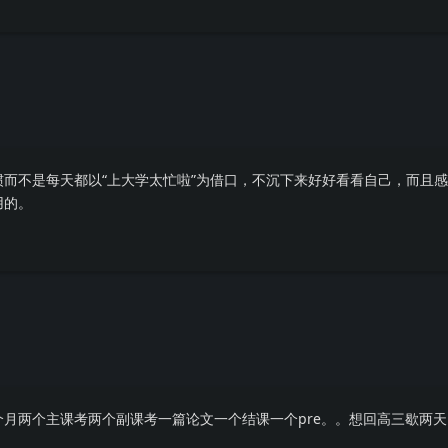
而不是每天都以“上大学太忙啦”为借口，不沉下来好好看看自己，而且
用的。
月两个主课考两个副课考一篇论文一个结课一个pre。。想回高三歇两