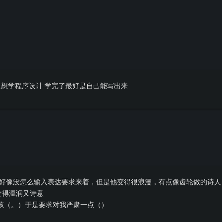
想学程序设计 学完了最好是自己能写出来
午，我好像没怎么输入表达要求来着，但是他变得很浪漫，有点像齿轮做的诗
变得温润又诗意
孩（。）于是要求对我严肃一点（）