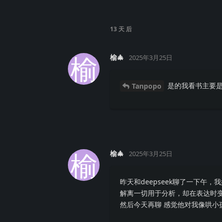
13 天
后
榆
榆🎄
2025年3月25日
是的我看书主要是
Tanpopo
榆
榆🎄
2025年3月25日
昨天和deepseek聊了一下
解离一切用于分析，却在表达时
然后今天再聊 感觉他对我像哄小