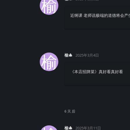
榆
近纲课 老师说极端的道德将会产
榆
榆🎄
2025年3月4日
《本店招牌菜》真好看真好看
6 天
后
榆🎄
2025年3月11日