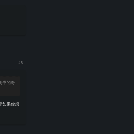
回复
#
8
说明书的奇
是如果你想
回复