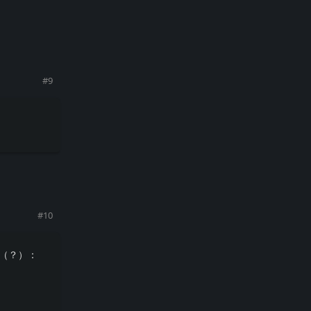
#
9
回复
#
10
人（？）：