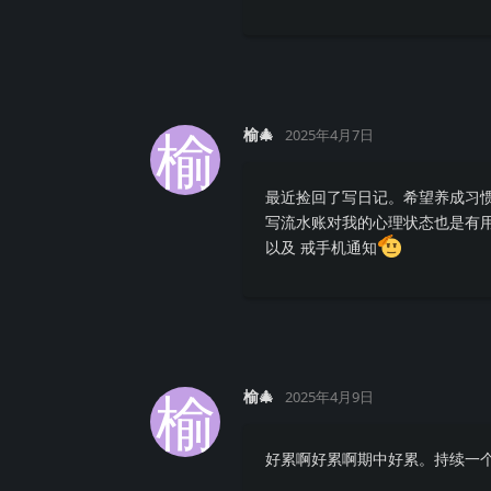
榆
榆🎄
2025年4月7日
最近捡回了写日记。希望养成习惯
写流水账对我的心理状态也是有
以及 戒手机通知
榆
榆🎄
2025年4月9日
好累啊好累啊期中好累。持续一个