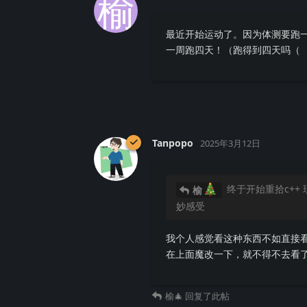
榆
最近开始运动了。因为体测要跑
一周跑四天！（跑得到四天吗（
Tanpopo
2025年3月12日
终于开始重拾c++ 
榆
妙感受
我个人感觉看这种东西不如直接看
在上面魔改一下，就不得不去看
榆🎄
回复了此帖