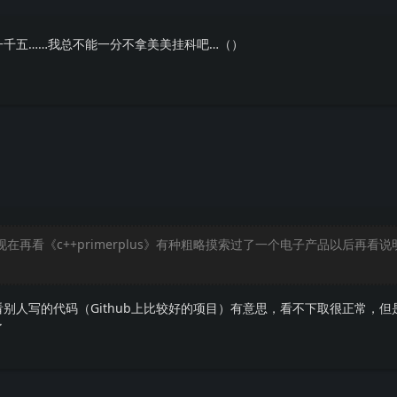
一千五……我总不能一分不拿美美挂科吧…（）
现在再看《c++primerplus》有种粗略摸索过了一个电子产品以后再看
别人写的代码（Github上比较好的项目）有意思，看不下取很正常，但
了