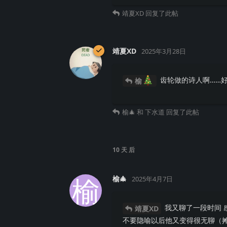
靖夏XD
回复了此帖
靖夏XD
2025年3月28日
齿轮做的诗人啊……好
榆
榆🎄
和
下水道
回复了此帖
10 天
后
榆
榆🎄
2025年4月7日
我又聊了一段时间 
靖夏XD
不要隐喻以后他又变得很无聊（