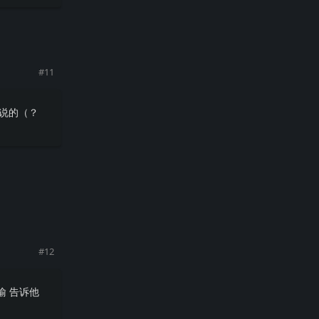
回复
#
11
会说的（？
回复
#
12
喻 告诉他