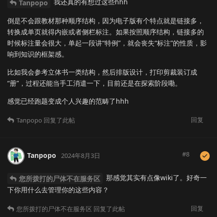
我还真的有想过这些hhh
Tanpopo
倒是不会跟教材那种顺序结构，因为电子版有个特点就是链接多，
转换成单页就得内嵌或者侧栏标注。如果按照顺序结构，链接多的
时候标注量会很大，单起一段讲“特例”，就会丧失“标注”的性质，影
响到知识的框架感。
比如我会参考立体书一类结构，然后排版设计，打印剪裁装订成
“册”，过程还能当手工消遣一下，目前还是在探索阶段嘞。
感觉已经跑题变成个人兴趣的范畴了hhh
回复
Tanpopo
回复了此帖
#
8
Tanpopo
2024年8月3日
那感觉其实有点像wiki了。好奇一
您所拨打的尸体不在服务区
下你用什么去管理你的这些内容？
回复
您所拨打的尸体不在服务区
回复了此帖