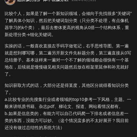
比较个人，如果是了解一个新知识领域，会倾向于先找很多“关键词”
了解具体小知识，然后把关键词划分类（只分类不处理，有点像机
器学习的k个类），最后去整体更高的视角从0搭一个结构体系，重
新处理分类→细化关键词。
实操的话，一般喜欢直接左手码字做笔记，右手思维导图。第一遍
就是想到哪写哪，第二遍另开新文件先标题分类，第三遍直接从0写
总结册子。基本这样来一遍对一个不了解的领域都会很快有一个基
地在，后续就是慢慢碰见相关问题然后放在框架里延伸和补充就好
了。
知识获取方式的话，大部分还是得某度，其他区分就得看知识分类
了。
a.比较专业的先搜集行业或者领域的top10参考一下风格，主题。一
般来讲纸质书籍、杂志pdf、梯论文、报道、网站看情况都有。
b.如果是信息类的，有能力可以自己代码爬一下排名或者信息差一
类的东西，没能力可以钞。（这个情况蛮多的不太好展开？我目前
还没有做过总结性的系统方法）