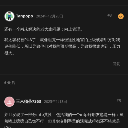
#
3
Tanpopo
2024年12月28日
还有一个尚未解决的老大难问题：向上管理。
我太容易被PUA了，就像诅咒一样强迫性地害怕上级或者甲方对我
评价降低，所以导致他们对我的预期很高，导致我很难达到，压力
很大。
回复
6 天
后
#
5
玉米须茶7363
玉
2025年1月3日
并且发现了一部分intp共性，包括我的一个intp好朋友也是一样：虽
然嘴上嚷嚷自己te不行，但其实交到手里的活完成得都还不错就是
说(x