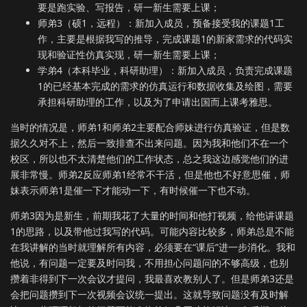
要是跑实验、写报告，研一新生需要上课；
师弟3（硕1，远程）：新加入成员，预备接受我的课题1工
作，主要是根据我写的推导，完成课题1的新家需求的代码实
现和验证性仿真实现，研一新生需要上课；
学弟4（本科毕业，科研助理）：新加入成员，负责完成课题
1的已经基本完成的需求的仿真运行和数据收集及绘图，需要
承担科研助理的工作，以及为了申请出国而上课考雅思。
当时的情况是，师弟1和师弟2主要配合师妹进行仿真验证，但是数
据久久对不上，然后一致排查不出来问题。因为我和他们不在一个
校区，所以也不太清楚他们的工作状态，总之我这边感觉他们的进
展非常慢。师弟2反应师弟1经常不干活，但是他也不好意思催，师
妹表示师弟1是催一下才能动一下，有时候催一下也不动。
师弟3因为是新生，前期我花了大量的时间和他打视频，给他讲课题
1的思路，以及带他过我写的代码。可能内容比较多，师弟总是不能
在我讲解的当时就理解所有内容，必须要在“课后”进一步消化。我和
他说，有问题一定要及时问我，不用担心问题问的不够高级，也别
攒着非得到下一次会议才提问，我最喜欢教别人了。但是师弟3还是
会把问题攒到下一次视频会议统一提出。这就导致问题没有及时解