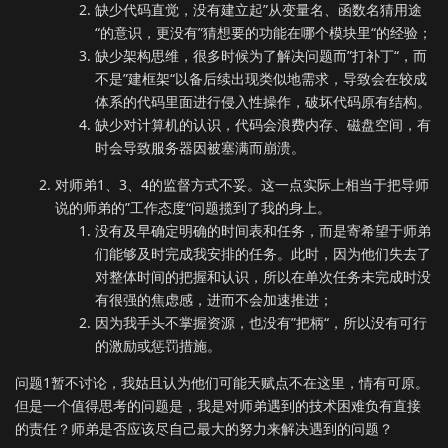
缺少代码直觉，没有建立起”从变量名、函数名猜用途
“的意识，更没有”猜想要的功能在哪个模块里“的经验；
缺少架构思维，很多时候为了解决问题而”打补丁“，而
不是”建框架“以备后续出现类似地需求，导致会在较成
体系的代码里面进行侵入性操作，破坏代码原有结构。
缺少对计算机的认识，代码会浪费内存、磁盘空间，有
时会导致服务器因被塞满而崩溃。
对师弟1、3、4的监督方式不妥。这一点实际上相当于把导师
说的师弟的”工作态度“问题揽到了我的身上。
没有及早确定明确的时间表和任务，而是寄希望于师弟
们能够及时完成我安排的任务。此时，因为他们失去了
对整体时间的把握和认识，所以在单次任务未完成时没
有很强的焦虑感，进而不会加速推进；
因为我手头不掌握资源，也没有”把柄“，所以没有可行
的激励或惩罚措施。
问题1暂不讨论，我姑且认为他们可能天赋点不在这里，情有可原。
但是一个值得思考的问题是，我是对师弟遇到的技术困难负有直接
的责任？师弟是否应该尽自己最大的努力来解决遇到的问题？