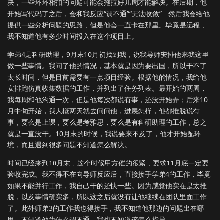
决，一些环环相扣的问题可能会拖拉好几周才能解决。在后期，他
开始写代码了之后，会和我反应“调不通”“无法收敛”，然后我会给他
提供一些分析问题的思路，但是他会一直卡在那里。毕竟是远程，
我不知道他有多少时间投入在这个项目上。
学弟4是科研助理，9月末10月初找到我，说我导师安排他来我这里
做一些事情。我问了他的情况，基本就是因为要出国，所以干不了
太长时间，但是目前需要有一点项目经验。根据他的情况，我给他
安排跑仿真收集数据的工作，并列出了任务列表。最开始的两周，
我每周和他沟通一次，但是他每次都说有事，还没开始弄；后来10
月中旬开始，我大概两天就去问问他，进展怎样，他都推脱说有
事，要么是上课，要么是考雅思，要么是有科研助理的工作，总之
就是一直没干。10月末的时候，我说要来不及了，他才开始配环
境，而且遇到很多问题不知道怎么解决。
时间已经来到10月末，这个时候甲方催的很紧，要求11月底一定要
验收完成。我不得不在向导师反应后，直接接手学弟4的工作，毕竟
如果不能并行工作，我自己干的还快一些。因为感觉他实在是太推
脱，以及事情确实多，所以这之后就没有让他继续在团队里面工作
了。此外师弟3的工作我也得接手，我不知道他那边的问题出在哪
里，不知道他为什么调不通，我也不知道该怎么指导。