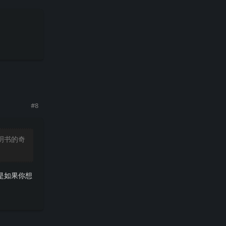
回复
#
8
说明书的奇
是如果你想
回复