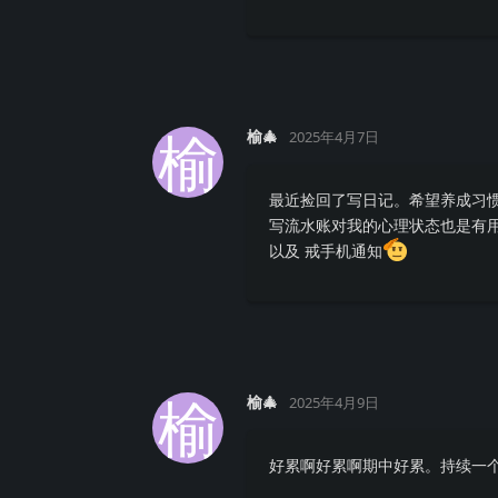
榆
榆🎄
2025年4月7日
最近捡回了写日记。希望养成习惯
写流水账对我的心理状态也是有
以及 戒手机通知
榆
榆🎄
2025年4月9日
好累啊好累啊期中好累。持续一个