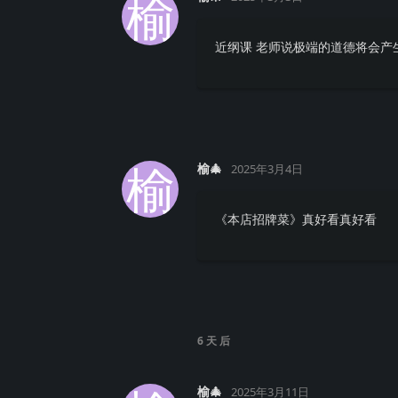
榆
近纲课 老师说极端的道德将会产
榆
榆🎄
2025年3月4日
《本店招牌菜》真好看真好看
6 天
后
榆🎄
2025年3月11日