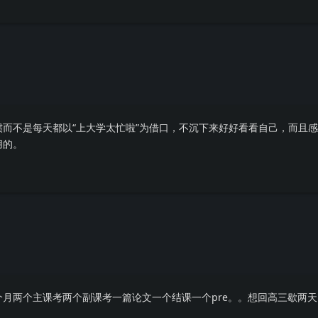
而不是每天都以“上大学太忙啦”为借口，不沉下来好好看看自己，而且
用的。
月两个主课考两个副课考一篇论文一个结课一个pre。。想回高三歇两