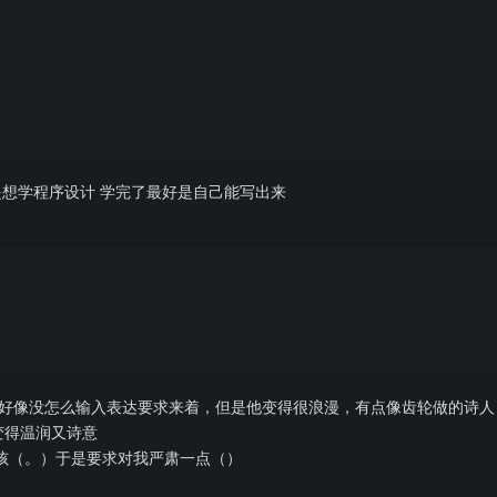
想学程序设计 学完了最好是自己能写出来
午，我好像没怎么输入表达要求来着，但是他变得很浪漫，有点像齿轮做的诗
变得温润又诗意
孩（。）于是要求对我严肃一点（）