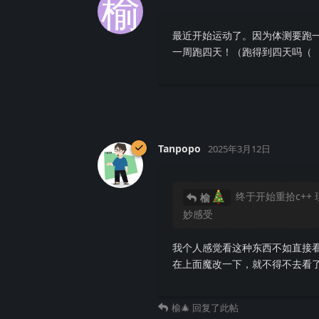
榆
最近开始运动了。因为体测要跑
一周跑四天！（跑得到四天吗（
Tanpopo
2025年3月12日
终于开始重拾c++ 
榆
妙感受
我个人感觉看这种东西不如直接看
在上面魔改一下，就不得不去看
榆🎄
回复了此帖