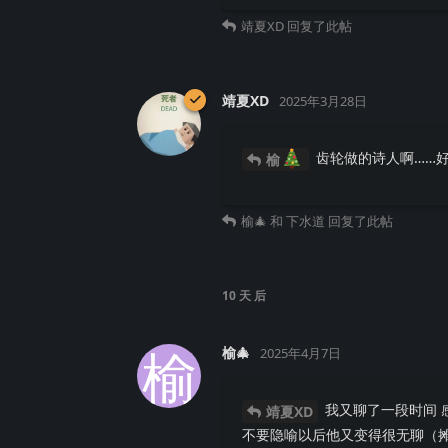
靖夏XD
回复了此帖
靖夏XD
2025年3月28日
齿轮做的诗人啊……好
榆
榆🎄
和
下水道
回复了此帖
10 天
后
榆
榆🎄
2025年4月7日
我又聊了一段时间 
靖夏XD
不要隐喻以后他又变得很无聊（