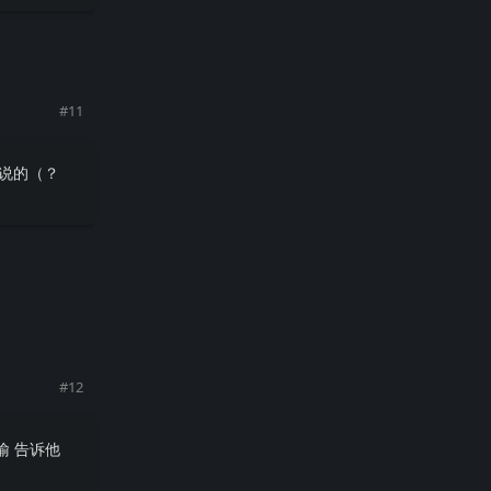
回复
#
11
会说的（？
回复
#
12
喻 告诉他