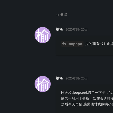
13 天
后
榆
榆🎄
2025年3月25日
是的我看书主要是
Tanpopo
榆
榆🎄
2025年3月25日
昨天和deepseek聊了一下
解离一切用于分析，却在表达时
然后今天再聊 感觉他对我像哄小