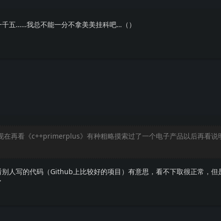
一千五……我总不能一分不拿美美挂科吧…（）
现在再看《c++primerplus》有种粗略摸索过了一个电子产品以后再看
别人写的代码（Github上比较好的项目）有意思，看不下取很正常，但
了