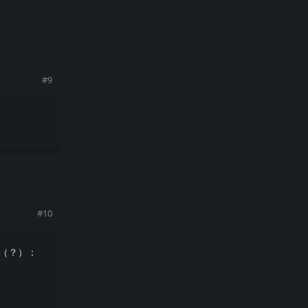
#
9
回复
#
10
人（？）：