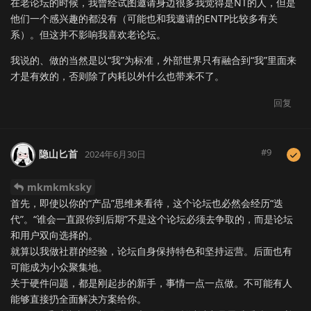
在老论坛的时候，我曾经试图邀请身边很多我觉得是NT的人，但是
他们一个感兴趣的都没有（可能也和我邀请的ENTP比较多有关
系）。但这并不影响我喜欢老论坛。
我说的、做的当然是以“我”为标准，外部世界只有融合到“我”里面来
才是有效的，否则除了内耗以外什么也带来不了。
回复
#
9
隐山匕首
2024年6月30日
mkmkmksky
首先，即使以你的“产品”思维来看待，这个论坛也必然会经历“迭
代”。“谁会一直跟你到后期”不是这个论坛必须去争取的，而是论坛
和用户双向选择的。
就算以我做社群的经验，论坛自身保持特色和坚持运营。后面也有
可能成为小众聚集地。
关于硬件问题，都是刚起步的新手，事情一点一点做。不可能有人
能够直接扔全面解决方案给你。