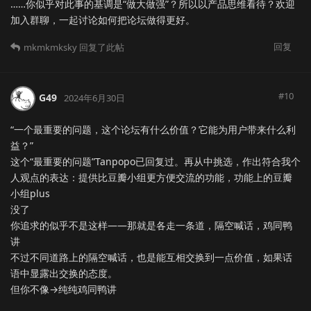
……你似乎对此事的基调是“做大做强”？所以以产品思维看待？欢迎
加入群聊，一起讨论如何把论坛做得更好。
回复
mkmkmksky
回复了此帖
#
10
G49
2024年6月30日
“一个最重要的问题，这个论坛有什么价值？它能为用户带来什么利
益？”
这个“最重要的问题”Tanpopo已回复过。再从中挑选，作出符合我个
人观点的表达：提供比豆瓣小组更方便交流的功能，功能上的豆瓣
小组plus
没了
你追求的似乎不是这样——那就是各走一条道，隔空喊话，鸡同鸭
讲
不过不同道路上的隔空喊话，也是能互相交换到一点价值，如果话
语中显露出交换的态度。
但你不像→纯纯鸡同鸭讲