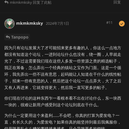
回复
mkmkmksky
回复了此帖
#
11
mkmkmksky
2024年7月1日
Tanpopo
因为只有论坛发展大了才可能招来更多有趣的人，你这么一点地方
都没有知道这个论坛，一进到论坛什么也没有，绕一圈，人早就走
光了，不过这需要我们现在这些人多发一些资源之类的精选帖子，
我正在筹备，怎么弄出一个经典的镇站之宝作为门面。这是一个循
环，我先弄出一些不说有意思，起码能让人知道在干什么的线性帖
子，招来一些有意思的人，然后把这个论坛一点点弄大，大了之后
又有人再进来，它就变得更大，然后我一直写更多的帖子。
你们现在讨论的这种东西乍一看根本看不出在讨论什么，东一块西
一块的，很难让新用户感受到这个论坛到底在干什么。
为什么一定要用这个来盈利……不会吧，你真的打算为爱发电？一
直，长长久久的，为爱发电？如果你真的能坚持到最后我佩服你，
但是随着乱七八糟的事情越来越多，只会导致更多的烦恼。