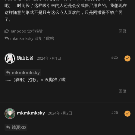
吧），时间长了这样吸引来的人还是会变成僵尸用户的。我想现在
这样随意的形式不是只有这么点人喜欢的，只是网撒得不够广罢
了。
回复
Tanpopo
觉得很赞
mkmkmksky
回复了此帖
#
25
隐山匕首
2024年7月1日
mkmkmksky
……（鞠躬）抱歉。ni没抛准了啦
回复
#
26
mkmkmksky
2024年7月2日
靖夏XD