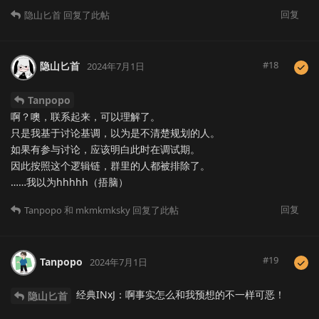
回复
隐山匕首
回复了此帖
#
18
隐山匕首
2024年7月1日
Tanpopo
啊？噢，联系起来，可以理解了。
只是我基于讨论基调，以为是不清楚规划的人。
如果有参与讨论，应该明白此时在调试期。
因此按照这个逻辑链，群里的人都被排除了。
……我以为hhhhh（捂脑）
回复
Tanpopo
和
mkmkmksky
回复了此帖
#
19
Tanpopo
2024年7月1日
经典INxJ：啊事实怎么和我预想的不一样可恶！
隐山匕首