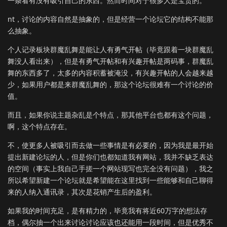
一条看有没有吸引自己的东西。然而时间对于很多人是宝贵的。
nt，讨论的内容自然是抽象的，但是经营一个论坛它的结构不能那
么抽象。
个人记录板块群魔乱舞是能让人有勇气开帖（毕竟跟着一块群魔乱
舞没人看出来），但是有勇气开帖和有兴趣开帖是两码事，群魔乱
舞的东西多了，太多的内容积蓄被淹没，有兴趣开帖的人会越来越
少，如果用户都是来群魔乱舞的，那这个论坛很难有一个讨论的价
值。
而且，如果你说主题杂乱是个特点，那其他平台也都有这个问题，
啊，这个特点存在。
不，使更多人被吸引而去做一些事情是有必要的，因为我是最开始
提出新建论坛的人，但是你们也都知道我有网站，我并不缺乏表达
的空间（事实上我自己手搓一个网站现写也完全没有问题），我之
所以希望新建一个论坛就是希望能在这里找到一些能够和自己聊得
来的人纳入通讯录，其次是花销产生后的盈利。
如果我的时间充足，是有精力的，毕竟我有将近60万字的想法存
档，偶尔抽一个出来讨论讨论应该也还能用一段时间，但是优秀不