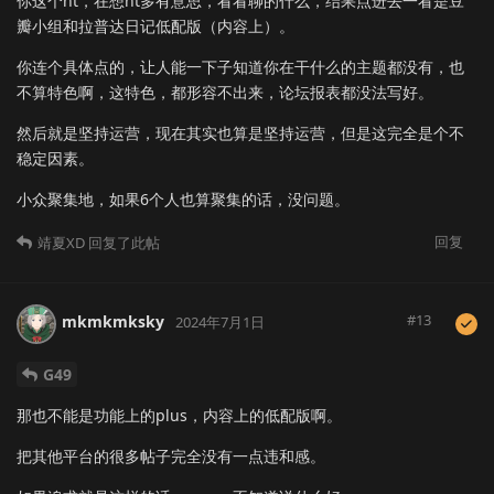
你这个nt，在想nt多有意思，看看聊的什么，结果点进去一看是豆
瓣小组和拉普达日记低配版（内容上）。
你连个具体点的，让人能一下子知道你在干什么的主题都没有，也
不算特色啊，这特色，都形容不出来，论坛报表都没法写好。
然后就是坚持运营，现在其实也算是坚持运营，但是这完全是个不
稳定因素。
小众聚集地，如果6个人也算聚集的话，没问题。
回复
靖夏XD
回复了此帖
#
13
mkmkmksky
2024年7月1日
G49
那也不能是功能上的plus，内容上的低配版啊。
把其他平台的很多帖子完全没有一点违和感。