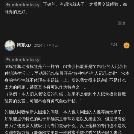
正确的。有想法就去干，之后再交流经验，都
mkmkmksky
能办的更好。
回复
#
24
靖夏XD
2024年7月1日
mkmkmksky
nt标签和动漫标签是不一样的，nt协会拓展开是“nt特征的人记录各
种想法生活…”，而动漫论坛拓展开是“各种特征的人记录动漫”，它本
身的特征性就不体现在主题统一上。所以我觉得主题杂乱不是什么
太大的问题，甚至其本身可以作为特点之一。
（举例：本人初入老论坛的时候，如果不是看到个人记录板块群魔
乱舞的发言，可能不会有勇气自己开帖。）
的确认同吸纳新人困难的问题，本人也向周围的人推荐而无果了。
如果能提供特色的帖子那确实是非常欢迎以及感谢的。但是没有必
要为了使更多人被吸引而专门去做什么，反正这样的专门也不是次
次都有精力搞（能像网文更新一样时常手搓优秀的帖子吗？未必