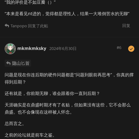
“我的评价是不如豆瓣（）”
“本来是看见nt进的，觉得都是理性人，结果一大堆倒苦水的无聊”
回复
Tanpopo
回复了此帖
#
6
mkmkmksky
2024年6月30日
隐山匕首
问题是现在你连后期的硬件问题都是“问题到眼前再思考”，你真的撑
得到后期？
还有就是，你前期无聊，谁会跟着你一直到后期？
天涯确实是在鼎盛时期才有了名贴，但如果没有这些，它不会那么
鼎盛。也不会像现在这样被人怀念。
总而言之。
之前的论坛就是前车之鉴。