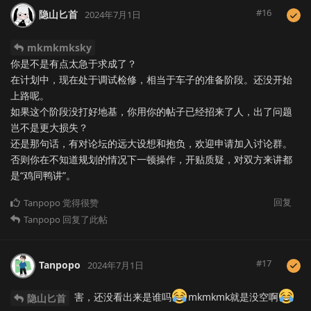
#
16
隐山匕首
2024年7月1日
mkmkmksky
你是不是有点太急于求成了？
在计划中，现在处于调试检修，相当于车子的准备阶段。还没开始
上路呢。
如果这个阶段没打好地基，你用你的帖子已经招来了人，出了问题
岂不是更大损失？
还是那句话，有对论坛的远大设想和抱负，欢迎申请加入讨论群。
否则你在不知道规划的情况下一顿操作，开贴质疑，对双方来讲都
是“鸡同鸭讲”。
回复
Tanpopo
觉得很赞
Tanpopo
回复了此帖
#
17
Tanpopo
2024年7月1日
害，还没看出来是谁吗
mkmkmk就是没空啊
隐山匕首