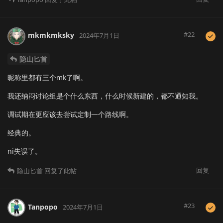
#
22
mkmkmksky
2024年7月1日
隐山匕首
昵称里都有三个mk了啊。
我还纳闷讨论组是个什么东西，什么时候新建的，都不通知我。
调试期在更应该去尝试定制一个路线啊。
经典的。
ni失误了。
回复
隐山匕首
回复了此帖
#
23
Tanpopo
2024年7月1日