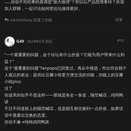
……你似乎对此事的基调是“做大做强”？所以以产品思维看待？欢迎
加入群聊，一起讨论如何把论坛做得更好。
回复
mkmkmksky
回复了此帖
#
10
G49
2024年6月30日
“一个最重要的问题，这个论坛有什么价值？它能为用户带来什么利
益？”
这个“最重要的问题”Tanpopo已回复过。再从中挑选，作出符合我个
人观点的表达：提供比豆瓣小组更方便交流的功能，功能上的豆瓣
小组plus
没了
你追求的似乎不是这样——那就是各走一条道，隔空喊话，鸡同鸭
讲
不过不同道路上的隔空喊话，也是能互相交换到一点价值，如果话
语中显露出交换的态度。
但你不像→纯纯鸡同鸭讲