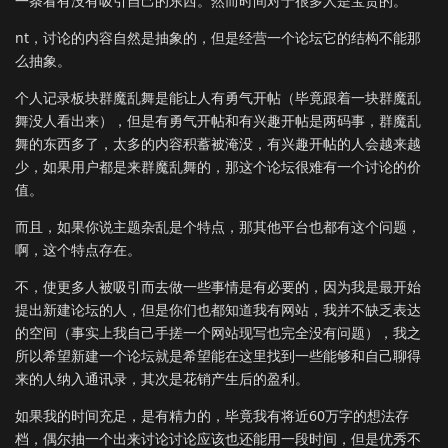
一条看有没有吸引自己的东西。然而时间对于很多人是宝贵的。
nt，讨论的内容自然是抽象的，但是经营一个论坛它的结构不能那
么抽象。
个人记录板块群魔乱舞是能让人有勇气开帖（毕竟跟着一块群魔乱
舞没人看出来），但是有勇气开帖和有兴趣开帖是两码事，群魔乱
舞的东西多了，太多的内容积蓄被淹没，有兴趣开帖的人会越来越
少，如果用户都是来群魔乱舞的，那这个论坛很难有一个讨论的价
值。
而且，如果你说主题杂乱是个特点，那其他平台也都有这个问题，
啊，这个特点存在。
不，使更多人被吸引而去做一些事情是有必要的，因为我是最开始
提出新建论坛的人，但是你们也都知道我有网站，我并不缺乏表达
的空间（事实上我自己手搓一个网站现写也完全没有问题），我之
所以希望新建一个论坛就是希望能在这里找到一些能够和自己聊得
来的人纳入通讯录，其次是花销产生后的盈利。
如果我的时间充足，是有精力的，毕竟我有将近60万字的想法存
档，偶尔抽一个出来讨论讨论应该也还能用一段时间，但是优秀不