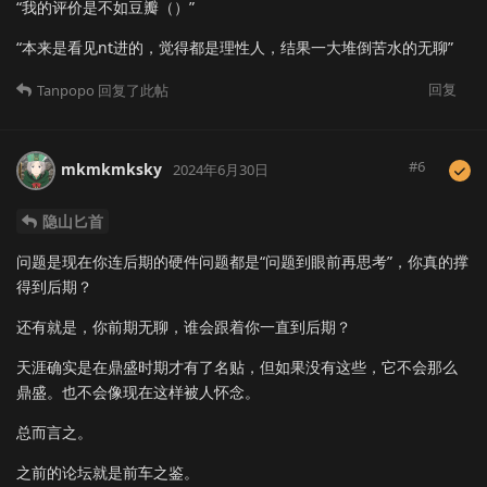
“我的评价是不如豆瓣（）”
“本来是看见nt进的，觉得都是理性人，结果一大堆倒苦水的无聊”
回复
Tanpopo
回复了此帖
#
6
mkmkmksky
2024年6月30日
隐山匕首
问题是现在你连后期的硬件问题都是“问题到眼前再思考”，你真的撑
得到后期？
还有就是，你前期无聊，谁会跟着你一直到后期？
天涯确实是在鼎盛时期才有了名贴，但如果没有这些，它不会那么
鼎盛。也不会像现在这样被人怀念。
总而言之。
之前的论坛就是前车之鉴。