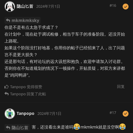
#
16
隐山匕首
2024年7月1日
mkmkmksky
你是不是有点太急于求成了？
在计划中，现在处于调试检修，相当于车子的准备阶段。还没开始
上路呢。
如果这个阶段没打好地基，你用你的帖子已经招来了人，出了问题
岂不是更大损失？
还是那句话，有对论坛的远大设想和抱负，欢迎申请加入讨论群。
否则你在不知道规划的情况下一顿操作，开贴质疑，对双方来讲都
是“鸡同鸭讲”。
回复
Tanpopo
觉得很赞
Tanpopo
回复了此帖
#
17
Tanpopo
2024年7月1日
害，还没看出来是谁吗
mkmkmk就是没空啊
隐山匕首