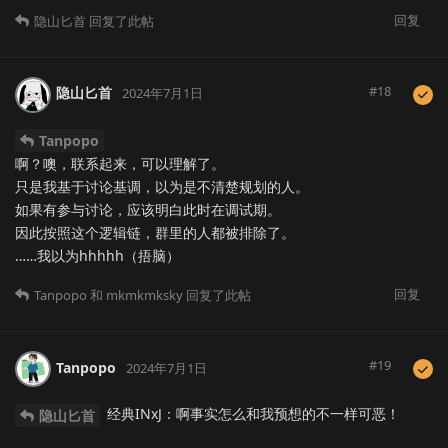
回复
隐山匕首
回复了此帖
#
18
隐山匕首
2024年7月1日
Tanpopo
啊？噢，联系起来，可以理解了。
只是我基于讨论基调，以为是不清楚规划的人。
如果有参与讨论，应该明白此时在调试期。
因此按照这个逻辑链，群里的人都被排除了。
……我以为hhhhh（捂脑）
回复
Tanpopo
和
mkmkmksky
回复了此帖
#
19
Tanpopo
2024年7月1日
经典INxJ：啊事实怎么和我预想的不一样可恶！
隐山匕首