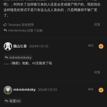
吧），时间长了这样吸引来的人还是会变成僵尸用户的。我想现在
这样随意的形式不是只有这么点人喜欢的，只是网撒得不够广罢
了。
回复
Tanpopo
觉得很赞
mkmkmksky
回复了此帖
#
25
隐山匕首
2024年7月1日
mkmkmksky
……（鞠躬）抱歉。ni没抛准了啦
回复
#
26
mkmkmksky
2024年7月2日
靖夏XD