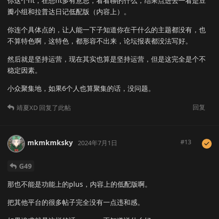
你这个nt，在想nt多有意思，看看聊的什么，结果点进去一看是豆
瓣小组和拉普达日记低配版（内容上）。
你连个具体点的，让人能一下子知道你在干什么的主题都没有，也
不算特色啊，这特色，都形容不出来，论坛报表都没法写好。
然后就是坚持运营，现在其实也算是坚持运营，但是这完全是个不
稳定因素。
小众聚集地，如果6个人也算聚集的话，没问题。
回复
靖夏XD
回复了此帖
#
13
mkmkmksky
2024年7月1日
G49
那也不能是功能上的plus，内容上的低配版啊。
把其他平台的很多帖子完全没有一点违和感。