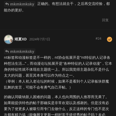
正确的。有想法就去干，之后再交流经验，都
mkmkmksky
能办的更好。
回复
#
24
靖夏XD
2024年7月1日
mkmkmksky
nt标签和动漫标签是不一样的，nt协会拓展开是“nt特征的人记录各
种想法生活…”，而动漫论坛拓展开是“各种特征的人记录动漫”，它本
身的特征性就不体现在主题统一上。所以我觉得主题杂乱不是什么
太大的问题，甚至其本身可以作为特点之一。
（举例：本人初入老论坛的时候，如果不是看到个人记录板块群魔
乱舞的发言，可能不会有勇气自己开帖。）
的确认同吸纳新人困难的问题，本人也向周围的人推荐而无果了。
如果能提供特色的帖子那确实是非常欢迎以及感谢的。但是没有必
要为了使更多人被吸引而专门去做什么，反正这样的专门也不是次
次都有精力搞（能像网文更新一样时常手搓优秀的帖子吗？未必