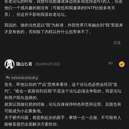
在老论坛的时候，我曾经试图邀请身边很多我觉得是NT的人，但是
他们一个感兴趣的都没有（可能也和我邀请的ENTP比较多有关
系）。但这并不影响我喜欢老论坛。
我说的、做的当然是以“我”为标准，外部世界只有融合到“我”里面来
才是有效的，否则除了内耗以外什么也带来不了。
回复
#
9
隐山匕首
2024年6月30日
mkmkmksky
首先，即使以你的“产品”思维来看待，这个论坛也必然会经历“迭
代”。“谁会一直跟你到后期”不是这个论坛必须去争取的，而是论坛
和用户双向选择的。
就算以我做社群的经验，论坛自身保持特色和坚持运营。后面也有
可能成为小众聚集地。
关于硬件问题，都是刚起步的新手，事情一点一点做。不可能有人
能够直接扔全面解决方案给你。