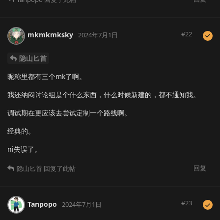
#
22
mkmkmksky
2024年7月1日
隐山匕首
昵称里都有三个mk了啊。
我还纳闷讨论组是个什么东西，什么时候新建的，都不通知我。
调试期在更应该去尝试定制一个路线啊。
经典的。
ni失误了。
回复
隐山匕首
回复了此帖
#
23
Tanpopo
2024年7月1日