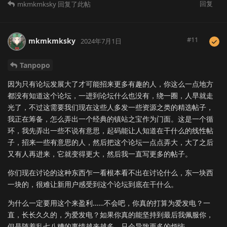
回复
mkmkmksky
回复了此帖
#
11
mkmkmksky
2024年7月1日
Tanpopo
因为只有论坛发展大了才可能招来更多有趣的人，你这么一点地方
都没有知道这个论坛，一进到论坛什么也没有，绕一圈，人早就走
光了，不过这需要我们现在这些人多发一些资源之类的精选帖子，
我正在筹备，怎么弄出一个经典的镇站之宝作为门面。这是一个循
环，我先弄出一些不说有意思，起码能让人知道在干什么的线性帖
子，招来一些有意思的人，然后把这个论坛一点点弄大，大了之后
又有人再进来，它就变得更大，然后我一直写更多的帖子。
你们现在讨论的这种东西乍一看根本看不出在讨论什么，东一块西
一块的，很难让新用户感受到这个论坛到底在干什么。
为什么一定要用这个来盈利……不会吧，你真的打算为爱发电？一
直，长长久久的，为爱发电？如果你真的能坚持到最后我佩服你，
但是随着乱七八糟的事情越来越多，只会导致更多的烦恼。