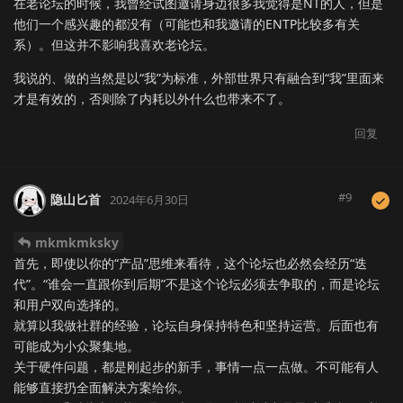
在老论坛的时候，我曾经试图邀请身边很多我觉得是NT的人，但是
他们一个感兴趣的都没有（可能也和我邀请的ENTP比较多有关
系）。但这并不影响我喜欢老论坛。
我说的、做的当然是以“我”为标准，外部世界只有融合到“我”里面来
才是有效的，否则除了内耗以外什么也带来不了。
回复
#
9
隐山匕首
2024年6月30日
mkmkmksky
首先，即使以你的“产品”思维来看待，这个论坛也必然会经历“迭
代”。“谁会一直跟你到后期”不是这个论坛必须去争取的，而是论坛
和用户双向选择的。
就算以我做社群的经验，论坛自身保持特色和坚持运营。后面也有
可能成为小众聚集地。
关于硬件问题，都是刚起步的新手，事情一点一点做。不可能有人
能够直接扔全面解决方案给你。