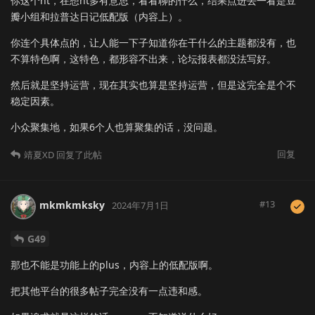
你这个nt，在想nt多有意思，看看聊的什么，结果点进去一看是豆
瓣小组和拉普达日记低配版（内容上）。
你连个具体点的，让人能一下子知道你在干什么的主题都没有，也
不算特色啊，这特色，都形容不出来，论坛报表都没法写好。
然后就是坚持运营，现在其实也算是坚持运营，但是这完全是个不
稳定因素。
小众聚集地，如果6个人也算聚集的话，没问题。
回复
靖夏XD
回复了此帖
#
13
mkmkmksky
2024年7月1日
G49
那也不能是功能上的plus，内容上的低配版啊。
把其他平台的很多帖子完全没有一点违和感。