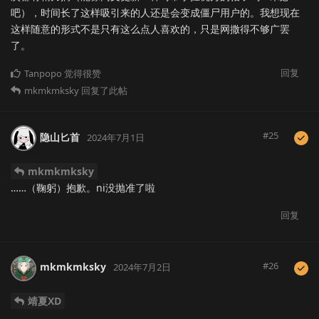
吧），时间长了这样吸引来的人还是会变成僵尸用户的。我想现在
这样随意的形式不是只有这么点人喜欢的，只是网撒得不够广罢
了。
回复
Tanpopo
觉得很赞
mkmkmksky
回复了此帖
#
25
隐山匕首
2024年7月1日
mkmkmksky
……（鞠躬）抱歉。ni没抛准了啦
回复
#
26
mkmkmksky
2024年7月2日
靖夏XD