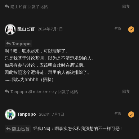
回复
隐山匕首
回复了此帖
#
18
隐山匕首
2024年7月1日
Tanpopo
啊？噢，联系起来，可以理解了。
只是我基于讨论基调，以为是不清楚规划的人。
如果有参与讨论，应该明白此时在调试期。
因此按照这个逻辑链，群里的人都被排除了。
……我以为hhhhh（捂脑）
回复
Tanpopo
和
mkmkmksky
回复了此帖
#
19
Tanpopo
2024年7月1日
经典INxJ：啊事实怎么和我预想的不一样可恶！
隐山匕首