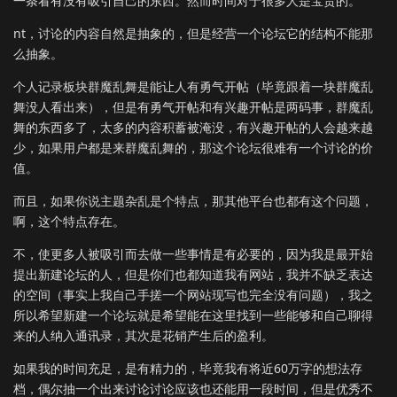
一条看有没有吸引自己的东西。然而时间对于很多人是宝贵的。
nt，讨论的内容自然是抽象的，但是经营一个论坛它的结构不能那
么抽象。
个人记录板块群魔乱舞是能让人有勇气开帖（毕竟跟着一块群魔乱
舞没人看出来），但是有勇气开帖和有兴趣开帖是两码事，群魔乱
舞的东西多了，太多的内容积蓄被淹没，有兴趣开帖的人会越来越
少，如果用户都是来群魔乱舞的，那这个论坛很难有一个讨论的价
值。
而且，如果你说主题杂乱是个特点，那其他平台也都有这个问题，
啊，这个特点存在。
不，使更多人被吸引而去做一些事情是有必要的，因为我是最开始
提出新建论坛的人，但是你们也都知道我有网站，我并不缺乏表达
的空间（事实上我自己手搓一个网站现写也完全没有问题），我之
所以希望新建一个论坛就是希望能在这里找到一些能够和自己聊得
来的人纳入通讯录，其次是花销产生后的盈利。
如果我的时间充足，是有精力的，毕竟我有将近60万字的想法存
档，偶尔抽一个出来讨论讨论应该也还能用一段时间，但是优秀不