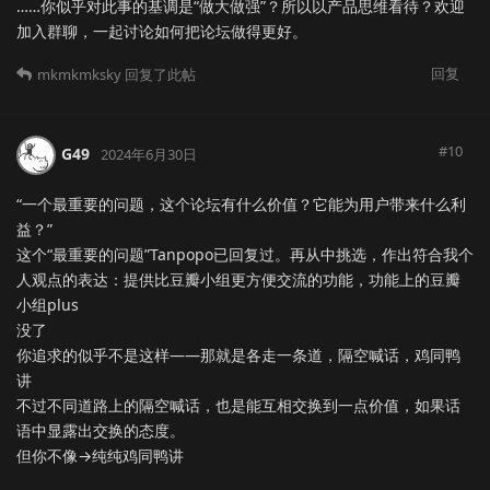
……你似乎对此事的基调是“做大做强”？所以以产品思维看待？欢迎
加入群聊，一起讨论如何把论坛做得更好。
回复
mkmkmksky
回复了此帖
#
10
G49
2024年6月30日
“一个最重要的问题，这个论坛有什么价值？它能为用户带来什么利
益？”
这个“最重要的问题”Tanpopo已回复过。再从中挑选，作出符合我个
人观点的表达：提供比豆瓣小组更方便交流的功能，功能上的豆瓣
小组plus
没了
你追求的似乎不是这样——那就是各走一条道，隔空喊话，鸡同鸭
讲
不过不同道路上的隔空喊话，也是能互相交换到一点价值，如果话
语中显露出交换的态度。
但你不像→纯纯鸡同鸭讲