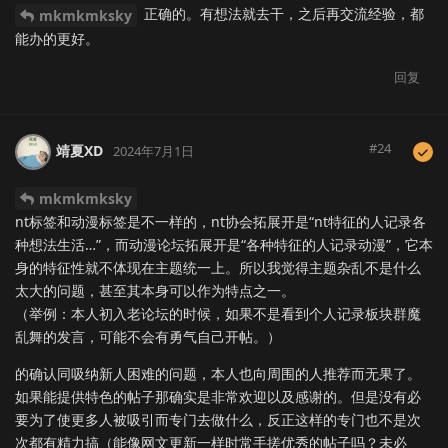
正确的。有想法就去干，之后再交流经验，都
mkmkmksky
能办的更好。
回复
#
24
靖夏XD
2024年7月1日
mkmkmksky
nt标签和动漫标签是不一样的，nt协会拓展开是“nt特征的人记录各
种想法生活…”，而动漫论坛拓展开是“各种特征的人记录动漫”，它本
身的特征性就不体现在主题统一上。所以我觉得主题杂乱不是什么
太大的问题，甚至其本身可以作为特点之一。
（举例：本人初入老论坛的时候，如果不是看到个人记录板块群魔
乱舞的发言，可能不会有勇气自己开帖。）
的确认同吸纳新人困难的问题，本人也向周围的人推荐而无果了。
如果能提供特色的帖子那确实是非常欢迎以及感谢的。但是没有必
要为了使更多人被吸引而专门去做什么，反正这样的专门也不是次
次都有精力搞（能像网文更新一样时常手搓优秀的帖子吗？未必