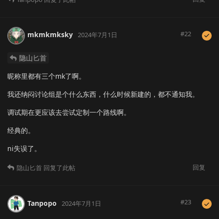
#
22
mkmkmksky
2024年7月1日
隐山匕首
昵称里都有三个mk了啊。
我还纳闷讨论组是个什么东西，什么时候新建的，都不通知我。
调试期在更应该去尝试定制一个路线啊。
经典的。
ni失误了。
回复
隐山匕首
回复了此帖
#
23
Tanpopo
2024年7月1日