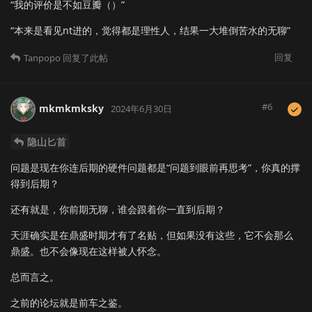
“我的评价是不如豆瓣（）”
“本来是看见nt进的，觉得都是理性人，结果一大堆倒苦水的无聊”
回复
Tanpopo
回复了此帖
#
6
mkmkmksky
2024年6月30日
隐山匕首
问题是现在你连后期的硬件问题都是“问题到眼前再思考”，你真的撑
得到后期？
还有就是，你前期无聊，谁会跟着你一直到后期？
天涯确实是在鼎盛时期才有了名贴，但如果没有这些，它不会那么
鼎盛。也不会像现在这样被人怀念。
总而言之。
之前的论坛就是前车之鉴。