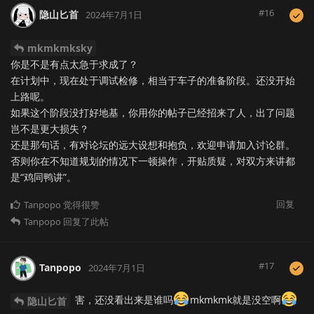
#
16
隐山匕首
2024年7月1日
mkmkmksky
你是不是有点太急于求成了？
在计划中，现在处于调试检修，相当于车子的准备阶段。还没开始
上路呢。
如果这个阶段没打好地基，你用你的帖子已经招来了人，出了问题
岂不是更大损失？
还是那句话，有对论坛的远大设想和抱负，欢迎申请加入讨论群。
否则你在不知道规划的情况下一顿操作，开贴质疑，对双方来讲都
是“鸡同鸭讲”。
回复
Tanpopo
觉得很赞
Tanpopo
回复了此帖
#
17
Tanpopo
2024年7月1日
害，还没看出来是谁吗
mkmkmk就是没空啊
隐山匕首