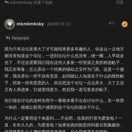
回复
mkmkmksky
回复了此帖
#
11
mkmkmksky
2024年7月1日
Tanpopo
因为只有论坛发展大了才可能招来更多有趣的人，你这么一点地方
都没有知道这个论坛，一进到论坛什么也没有，绕一圈，人早就走
光了，不过这需要我们现在这些人多发一些资源之类的精选帖子，
我正在筹备，怎么弄出一个经典的镇站之宝作为门面。这是一个循
环，我先弄出一些不说有意思，起码能让人知道在干什么的线性帖
子，招来一些有意思的人，然后把这个论坛一点点弄大，大了之后
又有人再进来，它就变得更大，然后我一直写更多的帖子。
你们现在讨论的这种东西乍一看根本看不出在讨论什么，东一块西
一块的，很难让新用户感受到这个论坛到底在干什么。
为什么一定要用这个来盈利……不会吧，你真的打算为爱发电？一
直，长长久久的，为爱发电？如果你真的能坚持到最后我佩服你，
但是随着乱七八糟的事情越来越多，只会导致更多的烦恼。