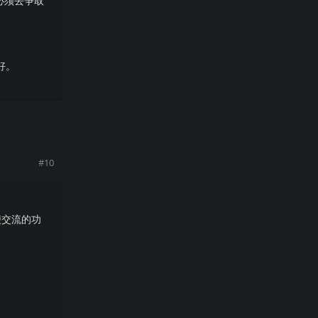
必须去争取
好。
回复
#
10
便交流的功