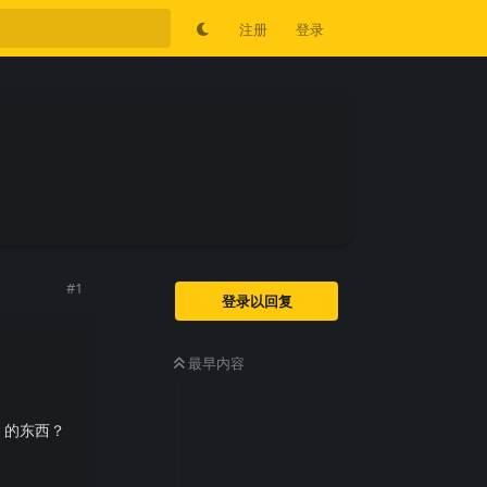
注册
登录
#
1
登录以回复
最早内容
）的东西？