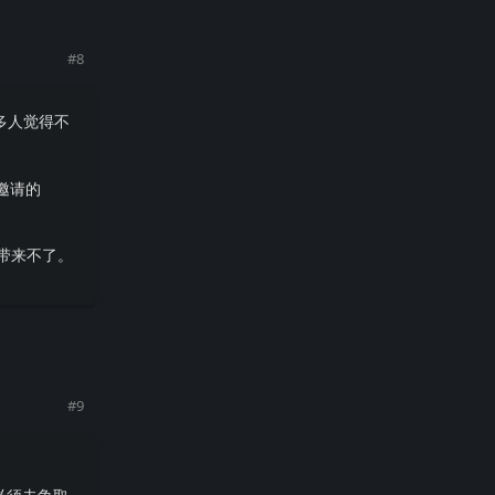
#
8
多人觉得不
邀请的
带来不了。
回复
#
9