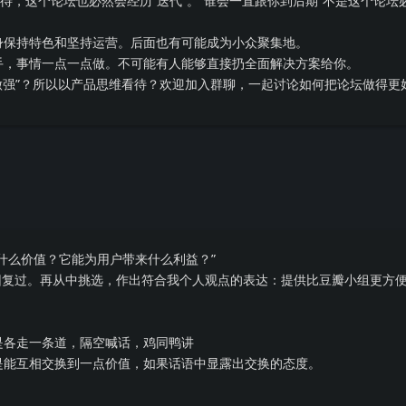
看待，这个论坛也必然会经历“迭代”。“谁会一直跟你到后期”不是这个论坛
。
身保持特色和坚持运营。后面也有可能成为小众聚集地。
手，事情一点一点做。不可能有人能够直接扔全面解决方案给你。
做强”？所以以产品思维看待？欢迎加入群聊，一起讨论如何把论坛做得更
什么价值？它能为用户带来什么利益？”
po已回复过。再从中挑选，作出符合我个人观点的表达：提供比豆瓣小组更方
是各走一条道，隔空喊话，鸡同鸭讲
是能互相交换到一点价值，如果话语中显露出交换的态度。