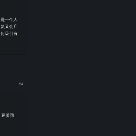
不是一个人
回复又会启
如何吸引有
回复
#
4
。豆瓣同