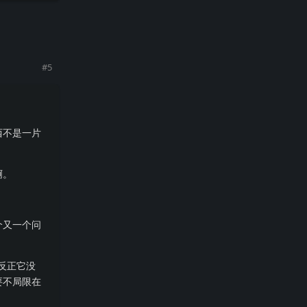
回复
#
5
西不是一片
啊。
个又一个问
反正它没
要不局限在