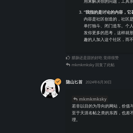
用来解决你的问题，工具
“我指的是讨论的内容，它
内容是社区创造的，社区
单打独斗、闭门造车。个
发你更多的思考，这样就
趣的人加入这个社区，而
腊肠还是甜的好吃
觉得很赞
mkmkmksky
回复了此帖
隐山匕首
2024年6月30日
mkmkmksky
若非以目的为导向的网站，价值
至于天涯名帖之类的东西，也差
理。