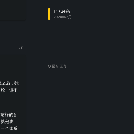
11
/
24
条
2024年7月
回复
#
3
最新回复
组之后，我
讨论，也不
有这样的意
命就完成
造一个体系