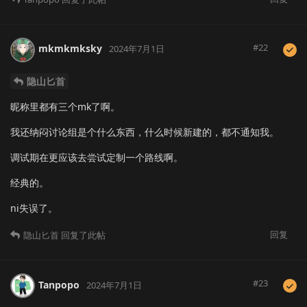
#
22
mkmkmksky
2024年7月1日
隐山匕首
昵称里都有三个mk了啊。
我还纳闷讨论组是个什么东西，什么时候新建的，都不通知我。
调试期在更应该去尝试定制一个路线啊。
经典的。
ni失误了。
回复
隐山匕首
回复了此帖
#
23
Tanpopo
2024年7月1日