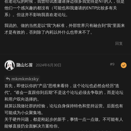
在老论坛的时候，我曾经试图邀请身边很多我觉得是NT的人，但是
他们一个感兴趣的都没有（可能也和我邀请的ENTP比较多有关
系）。但这并不影响我喜欢老论坛。
我说的、做的当然是以“我”为标准，外部世界只有融合到“我”里面来
才是有效的，否则除了内耗以外什么也带来不了。
回复
#
9
隐山匕首
2024年6月30日
mkmkmksky
首先，即使以你的“产品”思维来看待，这个论坛也必然会经历“迭
代”。“谁会一直跟你到后期”不是这个论坛必须去争取的，而是论坛
和用户双向选择的。
就算以我做社群的经验，论坛自身保持特色和坚持运营。后面也有
可能成为小众聚集地。
关于硬件问题，都是刚起步的新手，事情一点一点做。不可能有人
能够直接扔全面解决方案给你。