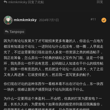
回复
mkmkmksky
回复了此帖
#
11
mkmkmksky
2024年7月1日
Tanpopo
因为只有论坛发展大了才可能招来更多有趣的人，你这么一点地方
都没有知道这个论坛，一进到论坛什么也没有，绕一圈，人早就走
光了，不过这需要我们现在这些人多发一些资源之类的精选帖子，
我正在筹备，怎么弄出一个经典的镇站之宝作为门面。这是一个循
环，我先弄出一些不说有意思，起码能让人知道在干什么的线性帖
子，招来一些有意思的人，然后把这个论坛一点点弄大，大了之后
又有人再进来，它就变得更大，然后我一直写更多的帖子。
你们现在讨论的这种东西乍一看根本看不出在讨论什么，东一块西
一块的，很难让新用户感受到这个论坛到底在干什么。
为什么一定要用这个来盈利……不会吧，你真的打算为爱发电？一
直，长长久久的，为爱发电？如果你真的能坚持到最后我佩服你，
但是随着乱七八糟的事情越来越多，只会导致更多的烦恼。