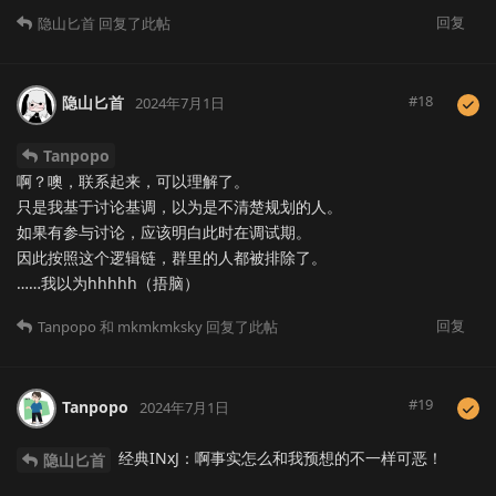
回复
隐山匕首
回复了此帖
#
18
隐山匕首
2024年7月1日
Tanpopo
啊？噢，联系起来，可以理解了。
只是我基于讨论基调，以为是不清楚规划的人。
如果有参与讨论，应该明白此时在调试期。
因此按照这个逻辑链，群里的人都被排除了。
……我以为hhhhh（捂脑）
回复
Tanpopo
和
mkmkmksky
回复了此帖
#
19
Tanpopo
2024年7月1日
经典INxJ：啊事实怎么和我预想的不一样可恶！
隐山匕首