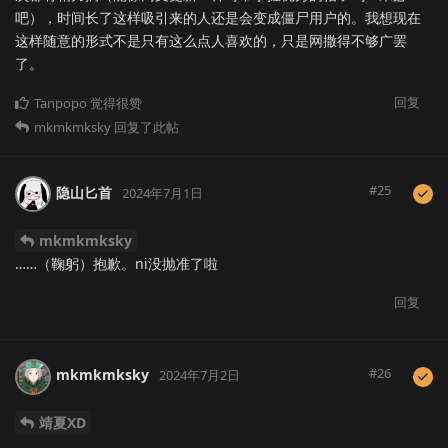
吧），时间长了这样吸引来的人还是会变成僵尸用户的。我想现在
这样随意的形式不是只有这么点人喜欢的，只是网撒得不够广罢
了。
回复
Tanpopo
觉得很赞
mkmkmksky
回复了此帖
#
25
隐山匕首
2024年7月1日
mkmkmksky
……（鞠躬）抱歉。ni没抛准了啦
回复
#
26
mkmkmksky
2024年7月2日
靖夏XD