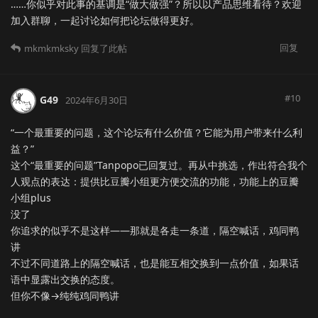
……你似乎对此事的基调是“做大做强”？所以以产品思维看待？欢迎
加入群聊，一起讨论如何把论坛做得更好。
回复
mkmkmksky
回复了此帖
#
10
G49
2024年6月30日
“一个最重要的问题，这个论坛有什么价值？它能为用户带来什么利
益？”
这个“最重要的问题”Tanpopo已回复过。再从中挑选，作出符合我个
人观点的表达：提供比豆瓣小组更方便交流的功能，功能上的豆瓣
小组plus
没了
你追求的似乎不是这样——那就是各走一条道，隔空喊话，鸡同鸭
讲
不过不同道路上的隔空喊话，也是能互相交换到一点价值，如果话
语中显露出交换的态度。
但你不像→纯纯鸡同鸭讲