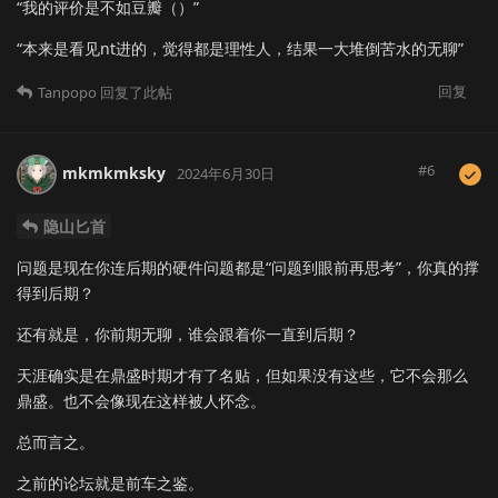
“我的评价是不如豆瓣（）”
“本来是看见nt进的，觉得都是理性人，结果一大堆倒苦水的无聊”
回复
Tanpopo
回复了此帖
#
6
mkmkmksky
2024年6月30日
隐山匕首
问题是现在你连后期的硬件问题都是“问题到眼前再思考”，你真的撑
得到后期？
还有就是，你前期无聊，谁会跟着你一直到后期？
天涯确实是在鼎盛时期才有了名贴，但如果没有这些，它不会那么
鼎盛。也不会像现在这样被人怀念。
总而言之。
之前的论坛就是前车之鉴。