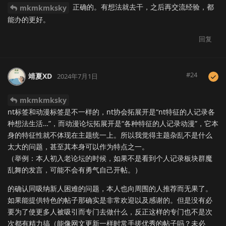
正确的。有想法就去干，之后再交流经验，都
mkmkmksky
能办的更好。
回复
#
24
靖夏XD
2024年7月1日
mkmkmksky
nt标签和动漫标签是不一样的，nt协会拓展开是“nt特征的人记录各
种想法生活…”，而动漫论坛拓展开是“各种特征的人记录动漫”，它本
身的特征性就不体现在主题统一上。所以我觉得主题杂乱不是什么
太大的问题，甚至其本身可以作为特点之一。
（举例：本人初入老论坛的时候，如果不是看到个人记录板块群魔
乱舞的发言，可能不会有勇气自己开帖。）
的确认同吸纳新人困难的问题，本人也向周围的人推荐而无果了。
如果能提供特色的帖子那确实是非常欢迎以及感谢的。但是没有必
要为了使更多人被吸引而专门去做什么，反正这样的专门也不是次
次都有精力搞（能像网文更新一样时常手搓优秀的帖子吗？未必