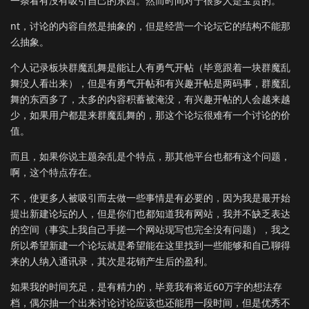
一条看有没有吸引自己的东西。然而时间对于很多人是宝贵的。
nt，讨论的内容自然是抽象的，但是经营一个论坛它的结构不能那
么抽象。
个人记录板块群魔乱舞是能让人有勇气开帖（毕竟跟着一块群魔乱
舞没人看出来），但是有勇气开帖和有兴趣开帖是两码事，群魔乱
舞的东西多了，太多的内容积蓄被淹没，有兴趣开帖的人会越来越
少，如果用户都是来群魔乱舞的，那这个论坛很难有一个讨论的价
值。
而且，如果你说主题杂乱是个特点，那其他平台也都有这个问题，
啊，这个特点存在。
不，使更多人被吸引而去做一些事情是有必要的，因为我是最开始
提出新建论坛的人，但是你们也都知道我有网站，我并不缺乏表达
的空间（事实上我自己手搓一个网站现写也完全没有问题），我之
所以希望新建一个论坛就是希望能在这里找到一些能够和自己聊得
来的人纳入通讯录，其次是花销产生后的盈利。
如果我的时间充足，是有精力的，毕竟我有将近60万字的想法存
档，偶尔抽一个出来讨论讨论应该也还能用一段时间，但是优秀不