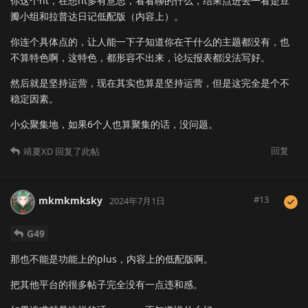
你这个nt，在想nt多有意思，看看聊的什么，结果点进去一看是豆
瓣小组和拉普达日记低配版（内容上）。
你连个具体点的，让人能一下子知道你在干什么的主题都没有，也
不算特色啊，这特色，都形容不出来，论坛报表都没法写好。
然后就是坚持运营，现在其实也算是坚持运营，但是这完全是个不
稳定因素。
小众聚集地，如果6个人也算聚集的话，没问题。
回复
靖夏XD
回复了此帖
#
13
mkmkmksky
2024年7月1日
G49
那也不能是功能上的plus，内容上的低配版啊。
把其他平台的很多帖子完全没有一点违和感。