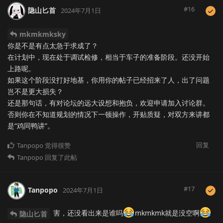
#
16
隐山匕首
2024年7月1日
mkmkmksky
你是不是有点太急于求成了？
在计划中，现在处于调试检修，相当于车子的准备阶段。还没开始
上路呢。
如果这个阶段没打好地基，你用你的帖子已经招来了人，出了问题
岂不是更大损失？
还是那句话，有对论坛的远大设想和抱负，欢迎申请加入讨论群。
否则你在不知道规划的情况下一顿操作，开贴质疑，对双方来讲都
是“鸡同鸭讲”。
回复
Tanpopo
觉得很赞
Tanpopo
回复了此帖
#
17
Tanpopo
2024年7月1日
害，还没看出来是谁吗
mkmkmk就是没空啊
隐山匕首